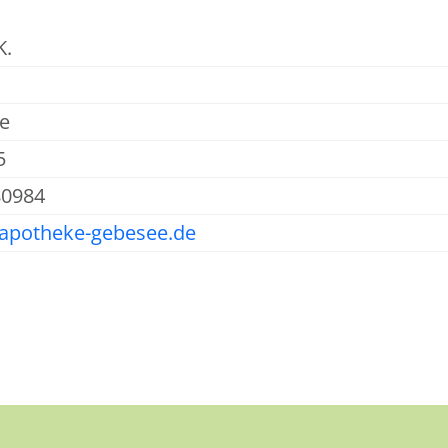
K.
e
5
80984
-apotheke-gebesee.de