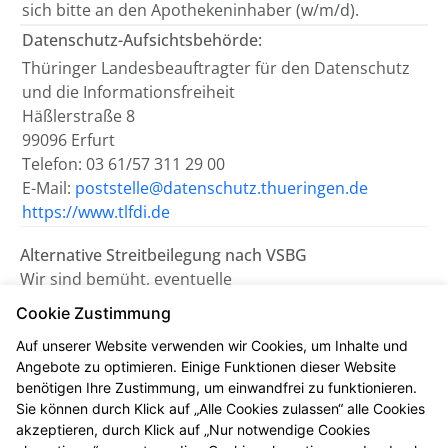
sich bitte an den Apothekeninhaber (w/m/d).
Datenschutz-Aufsichtsbehörde:
Thüringer Landesbeauftragter für den Datenschutz
und die Informationsfreiheit
Häßlerstraße 8
99096 Erfurt
Telefon: 03 61/57 311 29 00
E-Mail:
poststelle@datenschutz.thueringen.de
https://www.tlfdi.de
Alternative Streitbeilegung nach VSBG
Wir sind bemüht, eventuelle
Meinungsverschiedenheiten aus unserem Vertrag
Cookie Zustimmung
einvernehmlich beizulegen. Uns erreichen Sie dazu
Auf unserer Website verwenden wir Cookies, um Inhalte und
auch per E-Mail unter
info@schloss-apotheke-
Angebote zu optimieren. Einige Funktionen dieser Website
gebesee.de
.
benötigen Ihre Zustimmung, um einwandfrei zu funktionieren.
Sie können durch Klick auf „Alle Cookies zulassen“ alle Cookies
Wir nehmen nicht an einem
akzeptieren, durch Klick auf „Nur notwendige Cookies
Streitbeilegungsverfahren vor einer